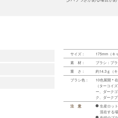
サイズ：
175mm（
素 材：
ブラシ：プラ
重 さ：
約14.3ｇ
ブラシ色：
10色展開＊
（ターコイズ
ー、ダークゴ
ク、ダークブ
注 意
生産ロッ
混在する
先端のブ