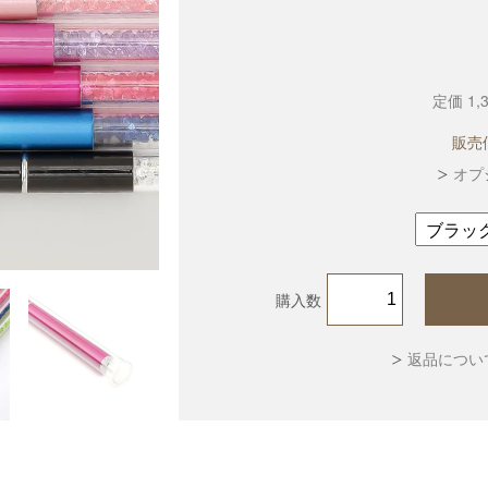
定価 1,
販売
オプ
購入数
返品につい