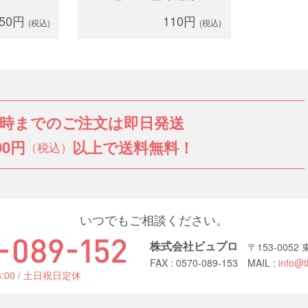
クリューブラシ（キャ
750円
110円
(税込)
(税込)
ップ無）
3時までのご注文は即日発送
00円
以上で送料無料！
（税込）
いつでもご相談ください。
株式会社ビュプロ
〒153-005
FAX : 0570-089-153
MAIL :
info@t
6:00 / 土日祝日定休