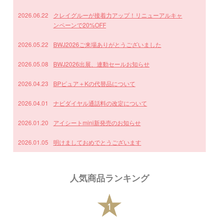
2026.06.22
クレイグルーが接着力アップ！リニューアルキャ
ンペーンで20%OFF
2026.05.22
BWJ2026ご来場ありがとうございました
2026.05.08
BWJ2026出展、連動セールお知らせ
2026.04.23
BPピュア＋Kの代替品について
2026.04.01
ナビダイヤル通話料の改定について
2026.01.20
アイシートmini新発売のお知らせ
2026.01.05
明けましておめでとうございます
2025.12.24
冬季休業のお知らせ
人気商品ランキング
2025.12.15
Xmasセールのご案内
2025.09.08
U・L・Cロッドリニューアル SALE10% OFF