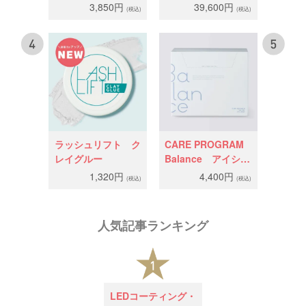
アイラッシュプロエ
BOX（オンライン
3,850円
39,600円
ン
(税込)
(税込)
ッセンス 2.0
講習＋商材選択）
2025.03.03
アイブロウ用シート発売開始のお知らせ
2025.02.13
領収書発行形式の変更について
2025.01.21
クレイグルー再入荷＆RESTOCKキャンペーン
2025.01.07
FH-100Eの価格変更のお知らせ
ラッシュリフト ク
CARE PROGRAM
2024.12.26
年末年始休業のお知らせ
レイグルー
Balance アイシー
ト
2024.12.16
クリスマスセール開催中
1,320円
4,400円
(税込)
(税込)
2024.12.12
超速乾βのキャップ変更について
人気記事ランキング
2024.11.25
LEDコーティング・LコートInstagram投稿キャン
ペーン
2024.11.11
ピュア+K 15周年キャンペーン
LEDコーティング・
2024.10.28
コスメナチュラ セットシステム１＆２発売開始