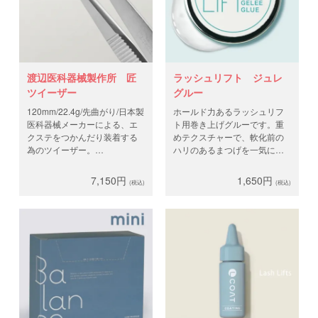
渡辺医科器械製作所 匠
ラッシュリフト ジュレ
ツイーザー
グルー
120mm/22.4g/先曲がり/日本製
ホールド力あるラッシュリフ
医科器械メーカーによる、エ
ト用巻き上げグルーです。重
クステをつかんだり装着する
めテクスチャーで、軟化前の
為のツイーザー。
ハリのあるまつげを一気に巻
頑丈なので長くご使用いただ
上げするのに使いやすいグル
けます。
ーです。おすすめは、ジュレ
7,150円
1,650円
(税込)
(税込)
グルーでざっくり巻上げ →1
剤→ ロッドチェンジ →
クレイグルーで綺麗に巻上
げ がおすすめです。