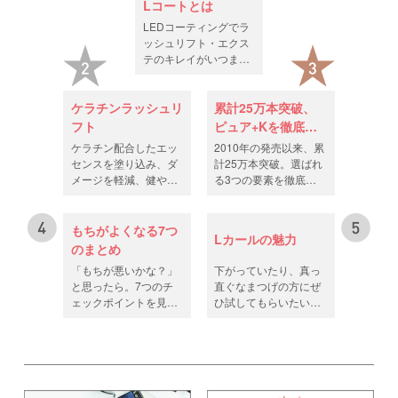
Lコートとは
2024.10.25
スキナゲート・優肌絆価格改定のお知らせ
LEDコーティングでラ
ッシュリフト・エクス
テのキレイがいつまで
2024.10.21
新発売ジュレグルー20%OFF
も続きます。
2024.10.07
アイラッシュプロエッセンス10%OFF
ケラチンラッシュリ
累計25万本突破、
フト
ピュア+Kを徹底解
2024.09.30
ラッシュリフトロッド10%OFF
説
ケラチン配合したエッ
2010年の発売以来、累
センスを塗り込み、ダ
計25万本突破。選ばれ
2024.09.17
ファイバーブラシ10%offキャンペーン
メージを軽減、健やか
る3つの要素を徹底解
なまつげへ導きます。
説します。
2024.09.06
ラッシュフォーム10%offキャンペーン
もちがよくなる7つ
2024.08.27
LEDライト類似品について
Lカールの魅力
のまとめ
「もちが悪いかな？」
下がっていたり、真っ
2024.08.05
ペラ軟化ロッドのキャンペーンのお知らせ
と思ったら。7つのチ
直ぐなまつげの方にぜ
ェックポイントを見直
ひ試してもらいたいL
2024.07.26
夏季休業のお知らせ
してみましょう。
カール。
2024.07.10
まつげ照射規格のご案内
2024.05.13
SALEのご案内