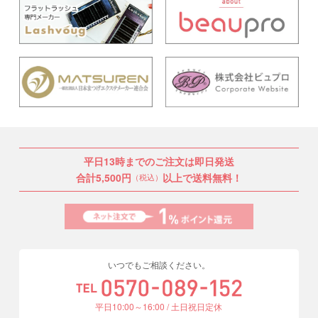
2024.03.22
「本人認証サービス（3Dセキュア2.0）」導入の
お知らせ
2024.02.15
ラッシュリフト剤【Cite】新発売
2024.02.06
関東甲信の広範囲での降雪による配送遅延につい
て
2024.01.22
ロッド新発売
2024.01.04
能登半島地震の影響によるお荷物のお届けについ
平日13時までのご注文は即日発送
て
合計5,500円
以上で送料無料！
（税込）
2023.12.26
年末年始休業日のお知らせ
2023.12.14
12/15から12/25までクリスマスセール開催
2023.11.13
11/19までラッシュフォーム10%オフ
いつでもご相談ください。
2023.11.09
クレイグルー価格改定のお知らせ
平日10:00～16:00 / 土日祝日定休
2023.10.06
カールスタイルロッドのパッケージリニューアル