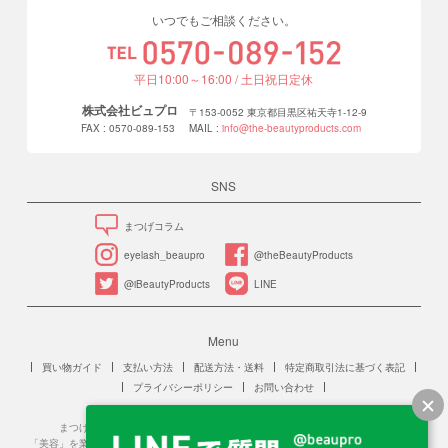
いつでもご相談ください。
平日10:00～16:00 / 土日祝日定休
株式会社ビュプロ
〒153-0052 東京都目黒区祐天寺1-12-9
FAX : 0570-089-153
MAIL :
info@the-beautyproducts.com
SNS
まつげコラム
eyelash_beaupro
@theBeautyProducts
@iBeautyProducts
LINE
Menu
買い物ガイド
支払い方法
配送方法・送料
特定商取引法に基づく表記
プライバシーポリシー
お問い合わせ
まつげエクステンションは、美容師法に規定する「美容」に該当します。
「美容」を業をとする場合、保健所への美容所登録が必要です。また、施術を行う人は