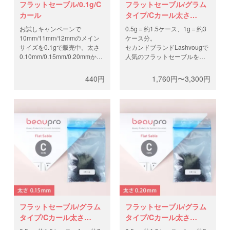
フラットセーブル/0.1g/C
フラットセーブル/グラム
カール
タイプ/Cカール太さ
0.10mm
お試しキャンペーンで
0.5g＝約1.5ケース、1g＝約3
10mm/11mm/12mmのメイン
ケース分。
サイズを0.1gで販売中。太さ
セカンドブランドLashvougで
0.10mm/0.15mm/0.20mmから
人気のフラットセーブルを、
お選びください。セカンドブ
グラムパッケージにてお届
ランドLashvougで人気のフラ
け。製造工程と輸送費を抑
440円
1,760円〜3,300円
ットセーブルを、グラムパッ
え、高品質なフラットラッシ
ケージにてお届け。製造工程
ュを低価格で。0.5gと1gから
と輸送費を抑え、高品質なフ
お選びください。
ラットラッシュを低価格で。
フラットセーブル/グラム
フラットセーブル/グラム
タイプ/Cカール太さ
タイプ/Cカール太さ
0.15mm
0.20mm