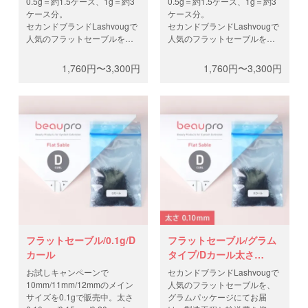
0.5g＝約1.5ケース、1g＝約3
0.5g＝約1.5ケース、1g＝約3
ケース分。
ケース分。
セカンドブランドLashvougで
セカンドブランドLashvougで
人気のフラットセーブルを、
人気のフラットセーブルを、
グラムパッケージにてお届
グラムパッケージにてお届
け。製造工程と輸送費を抑
け。製造工程と輸送費を抑
1,760円〜3,300円
1,760円〜3,300円
え、高品質なフラットラッシ
え、高品質なフラットラッシ
ュを低価格で。0.5gと1gから
ュを低価格で。0.5gと1gから
お選びください。
お選びください。
フラットセーブル/0.1g/D
フラットセーブル/グラム
カール
タイプ/Dカール太さ
0.10mm
お試しキャンペーンで
セカンドブランドLashvougで
10mm/11mm/12mmのメイン
人気のフラットセーブルを、
サイズを0.1gで販売中。太さ
グラムパッケージにてお届