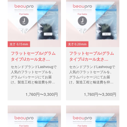
ラットラッシュを低価格で。
フラットセーブル/グラム
フラットセーブル/グラム
タイプ/Jカール太さ
タイプ/Jカール太さ
0.15mm
0.20mm
セカンドブランドLashvougで
セカンドブランドLashvougで
人気のフラットセーブルを、
人気のフラットセーブルを、
グラムパッケージにてお届
グラムパッケージにてお届
け。製造工程と輸送費を抑
け。製造工程と輸送費を抑
え、高品質なフラットラッシ
え、高品質なフラットラッシ
ュを低価格で。0.5gと1gから
ュを低価格で。0.5gと1gから
1,760円〜3,300円
1,760円〜3,300円
お選びください。
お選びください。