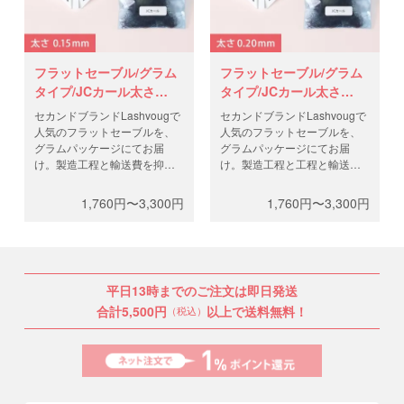
フラットセーブル/グラム
フラットセーブル/グラム
タイプ/JCカール太さ
タイプ/JCカール太さ
0.15mm
0.20mm
セカンドブランドLashvougで
セカンドブランドLashvougで
人気のフラットセーブルを、
人気のフラットセーブルを、
グラムパッケージにてお届
グラムパッケージにてお届
け。製造工程と輸送費を抑
け。製造工程と工程と輸送費
え、高品質なフラットラッシ
を抑え、高品質なフラットラ
ュを低価格で。0.5gと1gから
ッシュを低価格で。0.5gと1g
1,760円〜3,300円
1,760円〜3,300円
お選びください。
からお選びください。
平日13時までのご注文は即日発送
合計5,500円
以上で送料無料！
（税込）