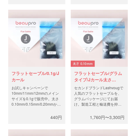
お選びください。
お選びください。
フラットセーブル/0.1g/J
フラットセーブル/グラム
カール
タイプ/Jカール太さ
0.10mm
お試しキャンペーンで
セカンドブランドLashvougで
10mm/11mm/12mmのメイン
人気のフラットセーブルを、
サイズを0.1gで販売中。太さ
グラムパッケージにてお届
0.10mm/0.15mm/0.20mmから
け。製造工程と輸送費を抑
お選びください。セカンドブ
え、高品質なフラットラッシ
ランドLashvougで人気のフラ
ュを低価格で。0.5gと1gから
440円
1,760円〜3,300円
ットセーブルを、グラムパッ
お選びください。
ケージにてお届け。製造工程
と輸送費を抑え、高品質なフ