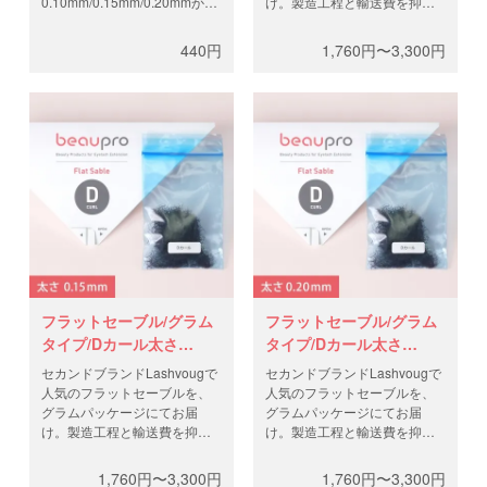
0.10mm/0.15mm/0.20mmから
け。製造工程と輸送費を抑
お選びください。セカンドブ
え、高品質なフラットラッシ
ランドLashvougで人気のフラ
ュを低価格で。0.5gと1gから
440円
1,760円〜3,300円
ットセーブルを、グラムパッ
お選びください。
ケージにてお届け。製造工程
と輸送費を抑え、高品質なフ
ラットラッシュを低価格で。
フラットセーブル/グラム
フラットセーブル/グラム
タイプ/Dカール太さ
タイプ/Dカール太さ
0.15mm
0.20mm
セカンドブランドLashvougで
セカンドブランドLashvougで
人気のフラットセーブルを、
人気のフラットセーブルを、
グラムパッケージにてお届
グラムパッケージにてお届
け。製造工程と輸送費を抑
け。製造工程と輸送費を抑
え、高品質なフラットラッシ
え、高品質なフラットラッシ
ュを低価格で。0.5gと1gから
ュを低価格で。0.5gと1gから
1,760円〜3,300円
1,760円〜3,300円