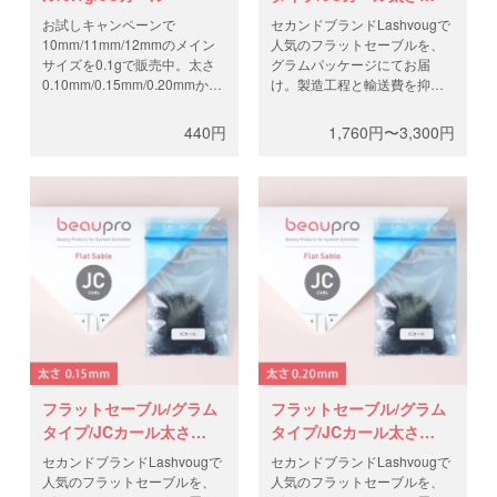
0.10mm
お試しキャンペーンで
セカンドブランドLashvougで
10mm/11mm/12mmのメイン
人気のフラットセーブルを、
サイズを0.1gで販売中。太さ
グラムパッケージにてお届
0.10mm/0.15mm/0.20mmから
け。製造工程と輸送費を抑
お選びください。セカンドブ
え、高品質なフラットラッシ
ランドLashvougで人気のフラ
ュを低価格で。0.5gと1gから
440円
1,760円〜3,300円
ットセーブルを、グラムパッ
お選びください。
ケージにてお届け。製造工程
と輸送費を抑え、高品質なフ
ラットラッシュを低価格で。
フラットセーブル/グラム
フラットセーブル/グラム
タイプ/JCカール太さ
タイプ/JCカール太さ
0.15mm
0.20mm
セカンドブランドLashvougで
セカンドブランドLashvougで
人気のフラットセーブルを、
人気のフラットセーブルを、