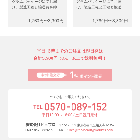
グラムパッケージにてお届
グラムパッケージにてお届
け。製造工程と輸送費を抑
け。製造工程と工程と輸送費
え、高品質なフラットラッシ
を抑え、高品質なフラットラ
ュを低価格で。0.5gと1gから
ッシュを低価格で。0.5gと1g
1,760円〜3,300円
1,760円〜3,300円
お選びください。
からお選びください。
平日13時までのご注文は即日発送
合計5,500円
以上で送料無料！
（税込）
いつでもご相談ください。
平日10:00～16:00 / 土日祝日定休
株式会社ビュプロ
〒153-0052 東京都目黒区祐天寺1-12-9
FAX : 0570-089-153
MAIL :
info@the-beautyproducts.com