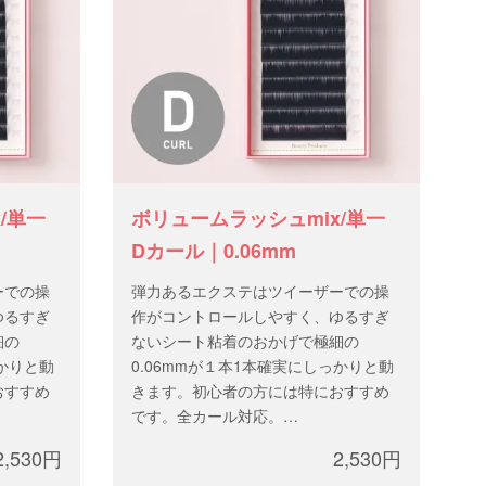
/単一
ボリュームラッシュmix/単一
Dカール｜0.06mm
ーでの操
弾力あるエクステはツイーザーでの操
ゆるすぎ
作がコントロールしやすく、ゆるすぎ
細の
ないシート粘着のおかげで極細の
っかりと動
0.06mmが１本1本確実にしっかりと動
おすすめ
きます。初心者の方には特におすすめ
です。全カール対応。
太 さ：0.06mm
2,530円
2,530円
3mm
長 さ：mixサイズ、または 9-13mm