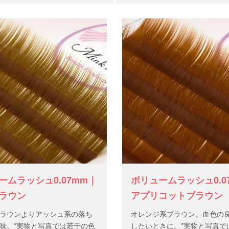
ームラッシュ0.07mm｜
ボリュームラッシュ0.0
ラウン
アプリコットブラウン
ラウンよりアッシュ系の落ち
オレンジ系ブラウン。血色の
味。*実物と写真では若干の色
したいときに。*実物と写真で