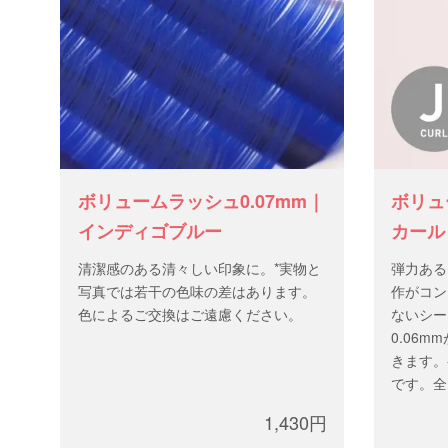
ボリュームラッシュ0.07mm｜
ボリュ
インディゴブルー
カール｜
清潔感のある清々しい印象に。*実物と
弾力ある
写真では若干の色味の差はあります。
作がコン
色によるご交換はご遠慮ください。
ないシー
0.06
きます。
です。全
太 さ：0
1,430円
長 さ：m