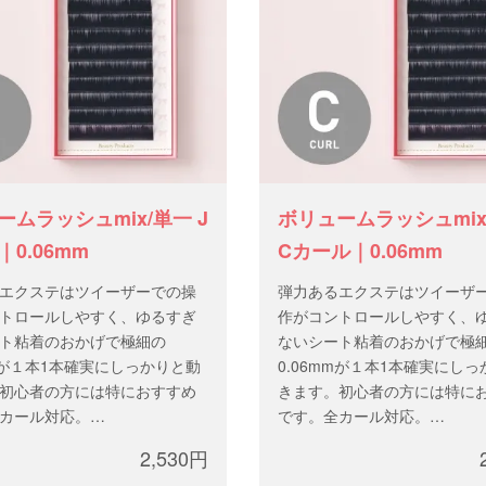
ームラッシュmix/単一 J
ボリュームラッシュmix
0.06mm
Cカール｜0.06mm
エクステはツイーザーでの操
弾力あるエクステはツイーザ
トロールしやすく、ゆるすぎ
作がコントロールしやすく、
ト粘着のおかげで極細の
ないシート粘着のおかげで極
mmが１本1本確実にしっかりと動
0.06mmが１本1本確実にし
初心者の方には特におすすめ
きます。初心者の方には特に
カール対応。
です。全カール対応。
.06mm
太 さ：0.06mm
2,530円
ixサイズ、または 9-13mm
長 さ：mixサイズ、または 9-1