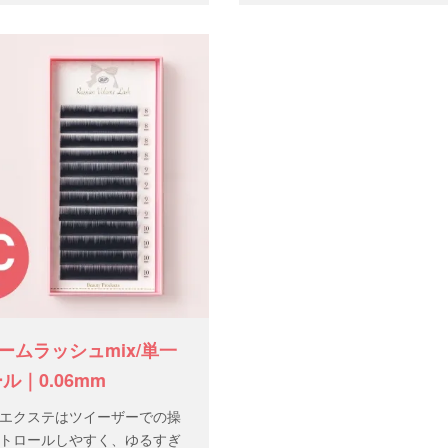
2列（約6,400本）
本 数：12列（約6,400本）
ームラッシュmix/単一
ル｜0.06mm
エクステはツイーザーでの操
トロールしやすく、ゆるすぎ