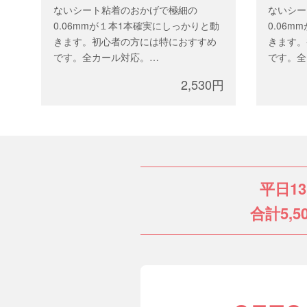
ないシート粘着のおかげで極細の
ないシー
0.06mmが１本1本確実にしっかりと動
0.06
きます。初心者の方には特におすすめ
きます。
です。全カール対応。
です。全
太 さ：0.06mm
太 さ：0
2,530円
長 さ：mixサイズ、または 9-13mm
長 さ：m
本 数：12列（約6,400本）
本 数：1
平日1
合計5,5