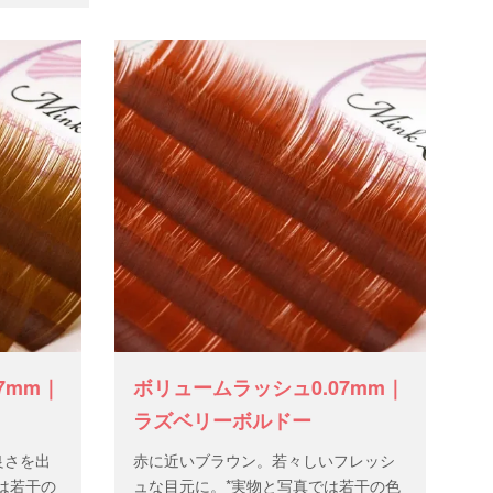
7mm｜
ボリュームラッシュ0.07mm｜
ラズベリーボルドー
良さを出
赤に近いブラウン。若々しいフレッシ
は若干の
ュな目元に。*実物と写真では若干の色