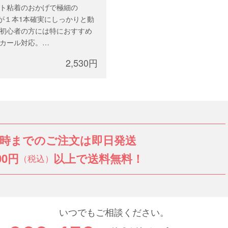
ト粘着のおかげで極細の
mmが１本1本確実にしっかりと動
初心者の方には特におすすめ
カール対応。
.06mm
2,530円
ixサイズまたは、 9-12mm
2列（約6,400本）
3時までのご注文は即日発送
00円
以上で送料無料！
（税込）
いつでもご相談ください。