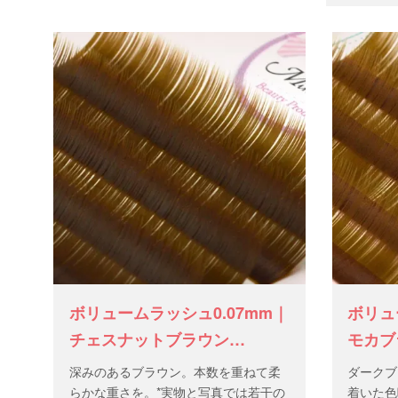
ボリュームラッシュ0.07mm｜
ボリュ
チェスナットブラウン
モカブ
（J/C/D）
深みのあるブラウン。本数を重ねて柔
ダークブ
らかな重さを。*実物と写真では若干の
着いた色