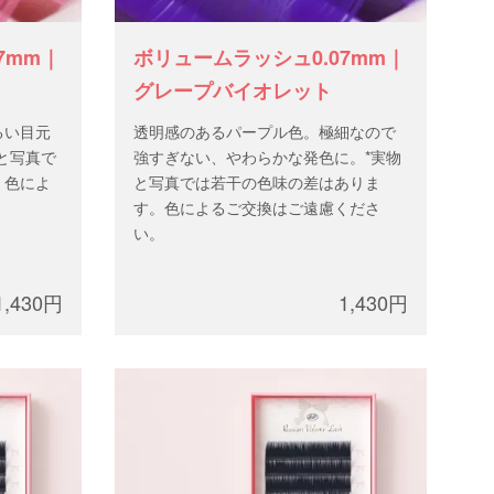
7mm｜
ボリュームラッシュ0.07mm｜
グレープバイオレット
るい目元
透明感のあるパープル色。極細なので
と写真で
強すぎない、やわらかな発色に。*実物
。色によ
と写真では若干の色味の差はありま
す。色によるご交換はご遠慮くださ
い。
1,430円
1,430円