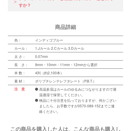
すか？
商品詳細
色：
インディゴブルー
カール：
1.Jカール 2.Cカール 3.Dカール
太 さ：
0.07mm
長 さ：
9mm・10mm・11mm・12mmから選択
本 数：
4列（約2,100本）
素 材：
ポリブチレンテレフタレート（P.B.T.）
注 意
高温多湿はカールのゆるみにつながりますので適
温適湿で保管してください。
検品に十分注意を払っておりますが、何かござい
ましたら、お手数ですが0570-089-152までご連
絡ください。
この商品を購入した人は、こんな商品も購入し