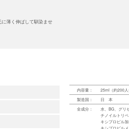
元に薄く伸ばして馴染ませ
内容量：
25ml（約200
製造国：
日 本
全成分：
水、BG、グリ
チノイルトリペ
キシプロピル加
キシプロピルメ