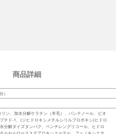
商品詳細
人分）
セリン、加水分解ケラチン（羊毛）、パンテノール、ビオ
プチド-1、(ジヒドロキシメチルシリルプロポキシ)ヒドロ
水分解ダイズタンパク、ペンチレングリコール、ヒドロ
チルセルロースステアロキシエーテル、フェノキシエタ