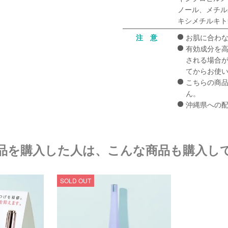
ノール、メチル
キシメチルキト
注 意
お肌に合わ
有効成分を
される場合
てからお使
こちらの商品
ん。
沖縄県への
品を購入した人は、こんな商品も購入し
SOLD OUT