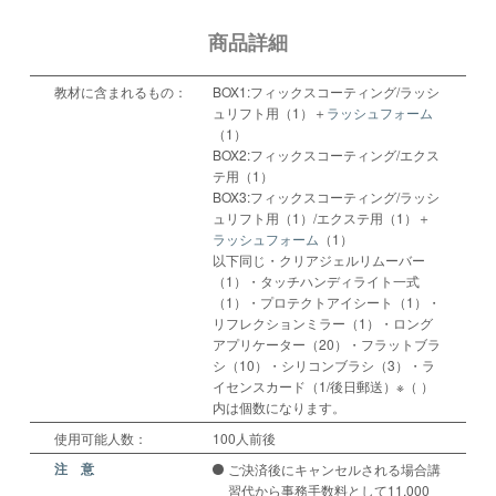
商品詳細
教材に含まれるもの：
BOX1:フィックスコーティング/ラッシ
ュリフト用（1）＋
ラッシュフォーム
（1）
BOX2:フィックスコーティング/エクス
テ用（1）
BOX3:フィックスコーティング/ラッシ
ュリフト用（1）/エクステ用（1）＋
ラッシュフォーム
（1）
以下同じ・クリアジェルリムーバー
（1）・タッチハンディライト一式
（1）・プロテクトアイシート（1）・
リフレクションミラー（1）・ロング
アプリケーター（20）・フラットブラ
シ（10）・シリコンブラシ（3）・ラ
イセンスカード（1/後日郵送）※（ ）
内は個数になります。
使用可能人数：
100人前後
注 意
ご決済後にキャンセルされる場合講
習代から事務手数料として11,000