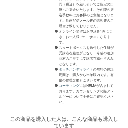
円（税込）を差し引いてご指定の口
座へご返金いたします。その際の振
込手数料はお客様のご負担となりま
す。動画配信メール後の講習費のご
返金は致しておりません。
オンライン講習はお申込み1件につ
き、お一人様でのご参加になりま
す。
スタートボックスを送付した住所が
受講者在籍住所となり、今後の追加
商材のご注文は受講者在籍住所のみ
となります。
タッチハンディライト
の無料の保証
期間はご購入から半年以内です。有
償の修理交換もございます。
コーティング
にはHEMAが含まれて
おります。カウンセリングの際アレ
ルギーについて十分にご確認くださ
い。
この商品を購入した人は、こんな商品も購入し
ています