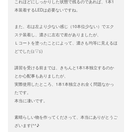
これほどにしっかりした状態で残るのであれば、1本1
講座を変更・中止させていただく場合がござい
ますのであらかじめご了承ください。講座開講
本装着するLEDは必要ないですね。
日の変更日程については、お申込み時にご記入
いただいたメールアドレスに変更前の講座開講
日の前日までにご連絡いたします。講座開講日
また、右は左より少ない感じ（10本位少ない）でエク
の変更により受講いただけなくなった場合、別
ステ装着し、濃さに左右で差がありましたが、
の日程をお選びください。
Ｌコートを塗ったことによって、濃さも均等に見えるほ
天変地異等の不可抗力により、やむを得ず講義
を中止または延期する場合がございます。この
どでした(≧▽≦)
場合には、株式会社ビュプロは、受講者に対し
て、遅滞なくその旨通知します。
講習を受ける前までは、きちんと1本1本独立するのか
7.
対面オフライン講習の予約・変更、閉講
とか心配事もありましたが、
について
実際使用したところ、1本1本独立され全く問題なかっ
動画による自主練習を終えた方は、対面型のオ
たです。
フライン講習のご予約を講師と直接ご連絡くだ
さい。連絡方法は担当講師によります。
本当に凄いです。
受講者のやむを得ない事情により、オフライン
講習の日程を変更される場合、2日前までに講
素晴らしい物を作ってくださって、本当にありがとうご
師にご連絡ください。それ以降のキャンセルの
場合、キャンセル料として5,500円（税込）が
ざいます(^^♪
発生いたします。その際の振込手数料はお客様