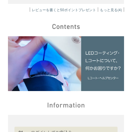
のご負担となります。
レビューを書くと50ポイントプレゼント
もっと見る(4)
講師および運営側のやむを得ない事情により、
講座を変更・中止させていただく場合がござい
ますのであらかじめご了承ください。講座開講
日の変更日程については、お申込み時にご記入
いただいたメールアドレスに変更前の講座開講
日の前日までにご連絡いたします。講座開講日
の変更により受講いただけなくなった場合、別
の日程をお選びください。
天変地異等の不可抗力により、やむを得ず講義
を中止または延期する場合がございます。この
場合には、株式会社ビュプロは、受講者に対し
て、遅滞なくその旨通知します。
8.
著作権等について
オンライン講習で得た技術・知識・教材・資料
などの全ての情報 は原則開示することができま
せん。オンライン講習を受講した本人が所属し
ている店舗の従業員に対してのみ、本技術の情
報を開示し指導することができます。
2026年2月2日改定
01
ログインしてお申込み