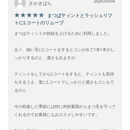
2025/03/04
さかきばら
員登録を作成・ログインをした状態で、Lコー
トスタートBOXをカートに入れ決済してくださ
まつぱティントとラッシュリフ
い。すでに当ウェブサイトで会員登録をお持ち
トにLコートのリムーブ
の方はログインしてからカートに入れてくださ
い。オンライン講習終了後の
追加注文はLコー
まつぱティントの持続を上げるために利用しました。
トスタートBOXを購入されたアカウントでログ
インし、スタートBOXを送付した住所のみ
とな
ります。
元々、細い毛にLコートをするとコシが出て1本1本がし
クレジットカード決済または銀行振込にてお支
っかりするのと、濃さも出ますが、
払いください。銀行振込を選択された方は、お
申込み日から3日以内に指定口座へお振り込み
ください。その際の振込手数料はお客様のご負
ティントをしてからLコートをすると、ティントも長持
担となります。
ちするうえ、更にLコートでしっかりと濃さもコシもで
営業日の13時までに決済が完了された場合、当
日中にLコートスタートBOXの送付、及びオン
るのと
ライン講習の視聴動画のU R Lをメールにて送
付させていただきます。
今の乾燥した季節には特に外的要因からまつ毛を守って
3.
お支払い後のお客様の都合による解約に
くれるのでお客様にもおススメしやすいです。
ついて
決済完了後にお客様のご都合によりキャンセル