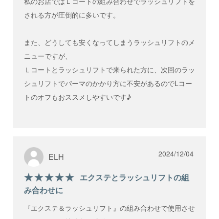
私のお店ではＬコートの組み合わせでラッシュリフトを
される場合、LコートスタートBOXの代金から
事務手数料として11,000円（税込）を差し引い
される方が圧倒的に多いです。
てご指定の口座へご返金いたします。その際の
振込手数料はお客様のご負担となります。視聴
動画のU R Lをメールでご案内後は、講習費の
また、どうしても安くなってしまうラッシュリフトのメ
ご返金は致しておりません。
ニューですが、
4.
オンライン講習について
Ｌコートとラッシュリフトで来られた方に、次回のラッ
シュリフトでパーマのかかり方に不安があるのでLコー
オンライン講習は、受講者自身で練習するため
の視聴動画と自主練習後に行うzoomを使った
トのオフもおススメしやすいです♪
技術指導になります。
視聴動画は、期限を設けず視聴可能となります
（改編・削除の場合にはこの限りではありませ
ん）。
zoom講習は、LコートスタートBOXを購入から
2024/12/04
ELH
1年以内にご予約ください。
zoom講習後にライセンスが発行されます。
エクステとラッシュリフトの組
み合わせに
5.
会員登録情報について
受講者在籍の住所等の変更があった場合は速や
『エクステ＆ラッシュリフト』の組み合わせで使用させ
かに株式会社ビュプロまで
LINE
もしくは電話