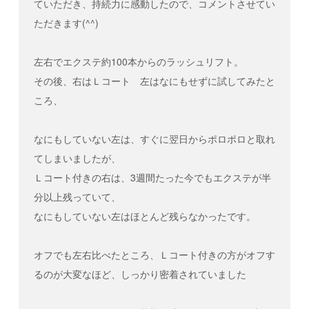
ていただき、持続力に感動したので、コメントさせてい
（0570-089-152）にてご連絡ください。
ただきます(^^)
今後、技術や情報に関して更新される場合メー
ルマガジンにて配信を予定しております。メー
ルアドレスの変更があった場合、メール
左右でエクステ約100本からのラッシュリフト。
（info@the-beautyproducts.com）または
LINE
その後、右はＬコート 左はなにもせずに試してみたと
等にて速やかにご連絡をお願いいたします。配
信不要な方はご連絡ください。
ころ、
6.
オンライン講習の予約・変更、閉講につ
いて
なにもしていない左は、すぐに翌日からポロポロと取れ
講習動画による自主練習を終えた受講者はオン
てしまいましたが、
ライン講習のご予約を、
LINE
にてご自身で行っ
Ｌコート付きの右は、3週間たった今でもエクステが半
てください。
分以上残っていて、
受講者のやむを得ない事情により、オンライン
なにもしていない左はほとんど残らなかったです。
講習の日程を変更される場合、前日までに
LINE
もしくは電話（0570-089-152）にてご連絡く
ださい。1回まで日程の変更が可能です。当日
オフでも左右比べたところ、Ｌコート付きの方がオフす
または2回目以降の日程変更は事務手数料とし
て1,100円（税込）が発生いたします。その際
るのが大変なほど、しっかり密着されていました
の振込手数料はお客様のご負担となります。
講師および運営側のやむを得ない事情により、