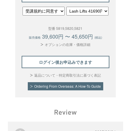
講習は美容師免許保持者及び、既にまつげエク
ステ・ラッシュリフトに関する十分な知識と経
験のある方が対象となります（受講の際、美容
師免許の確認をさせていただく場合もありま
す。）。既にスクール運営をされている方は、
型番 5819,5820,5821
LコートスタートBOXの購入及びオンライン講
39,600円 〜 45,650円
習をご遠慮いただく場合があります。
販売価格
(税込)
オプションの在庫・価格詳細
サロンへの導入は、オンライン講習受講後にな
ります。
LコートスタートBOX購入1台につき、オンライ
ログイン後お申込みできます
ン講習の受講可能人数は１名様になります。
同拠点内に複数名在籍の場合はLコートオンラ
返品について・特定商取引法に基づく表記
イン講習受講者（以下、受講者）を拠点内に１
名以上、
複数拠点であれば各拠点ごとに受講者
Ordering From Overseas: A How-To Guide
を１名以上配置してください。
未成年者（20歳未満）のお客様のお申込みに
は、保護者の同意が必要となります。
2.
お申込み・お支払い・発送について
当ウェブサイト（https://the-
beautyproducts.com/）の
会員ページ
から新規会