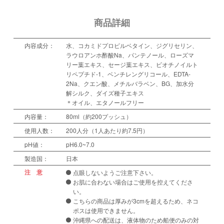
商品詳細
内容成分：
水、コカミドプロピルベタイン、ジグリセリン、
ラウロアンホ酢酸Na、パンテノール、ローズマ
リー葉エキス、セージ葉エキス、ビオチノイルト
リペプチド-1、ベンチレングリコール、EDTA-
2Na、クエン酸、メチルバラベン、BG、加水分
解シルク、ダイズ種子エキス
＊オイル、エタノールフリー
内容量：
80ml（約200プッシュ）
使用人数：
200人分（1人あたり約7.5円）
pH値：
pH6.0~7.0
製造国：
日本
注 意
点眼しないようご注意下さい。
お肌に合わない場合はご使用を控えてくださ
い。
こちらの商品は厚みが3cmを超えるため、ネコ
ポスは使用できません。
沖縄県への配送は、液体物のため船便のみの対