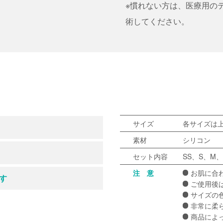
※慣れない方は、医療用の
術してください。
サイズ
各サイズは
素材
シリコン
セット内容
SS、S、M
注 意
お肌に合
す
ご使用後
サイズの
非常に柔
商品によ