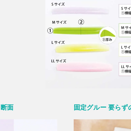
ド断面
固定グルー 要らず