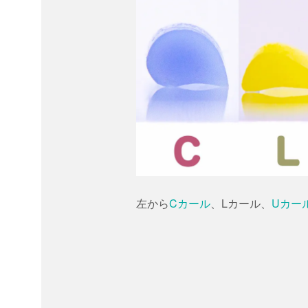
左から
Cカール
、Lカール、
Uカー