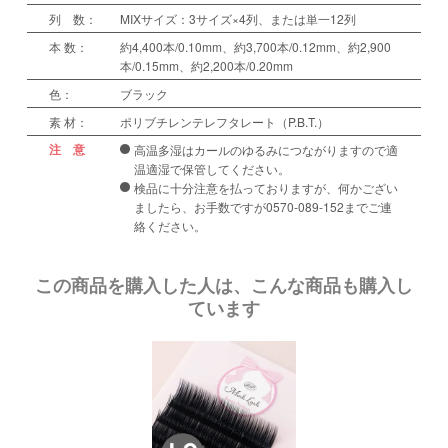
列 数：
MIXサイズ：3サイズ×4列、または単一12列
本 数：
約4,400本/0.10mm、約3,700本/0.12mm、約2,900
本/0.15mm、約2,200本/0.20mm
色：
ブラック
素 材：
ポリブチレンテレフタレート（P.B.T.）
注 意
高温多湿はカールのゆるみにつながりますので適
温適湿で保管してください。
検品に十分注意を払っておりますが、何かござい
ましたら、お手数ですが0570-089-152までご連
絡ください。
この商品を購入した人は、こんな商品も購入し
ています