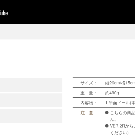
サイズ：
縦26cm/横15c
重 量：
約490g
内容物：
1.半面ドール(本
注 意
こちらの商品
ん。
VER.2R
ください）