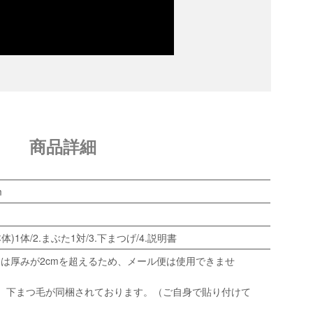
商品詳細
m
体)1体/2.まぶた1対/3.下まつげ/4.説明書
は厚みが2cmを超えるため、メール便は使用できませ
から、下まつ毛が同梱されております。（ご自身で貼り付けて