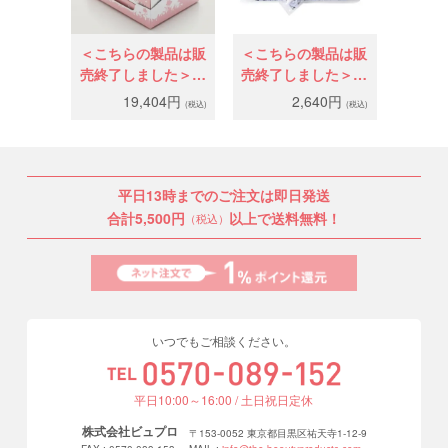
＜こちらの製品は販
＜こちらの製品は販
売終了しました＞ダ
売終了しました＞ア
ブルアイラッシュエ
イミングホームケア
19,404円
2,640円
(税込)
(税込)
ッセンス店販用
パックs
平日13時までのご注文は即日発送
合計5,500円
以上で送料無料！
（税込）
いつでもご相談ください。
平日10:00～16:00 / 土日祝日定休
株式会社ビュプロ
〒153-0052 東京都目黒区祐天寺1-12-9