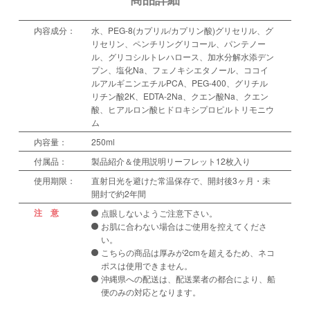
内容成分：
水、PEG-8(カプリル/カプリン酸)グリセリル、グ
リセリン、ペンチリングリコール、パンテノー
ル、グリコシルトレハロース、加水分解水添デン
プン、塩化Na、フェノキシエタノール、ココイ
ルアルギニンエチルPCA、PEG-400、グリチル
リチン酸2K、EDTA-2Na、クエン酸Na、クエン
酸、ヒアルロン酸ヒドロキシプロピルトリモニウ
ム
内容量：
250ml
付属品：
製品紹介＆使用説明リーフレット12枚入り
使用期限：
直射日光を避けた常温保存で、開封後3ヶ月・未
開封で約2年間
注 意
点眼しないようご注意下さい。
お肌に合わない場合はご使用を控えてくださ
い。
こちらの商品は厚みが2cmを超えるため、ネコ
ポスは使用できません。
沖縄県への配送は、配送業者の都合により、船
便のみの対応となります。