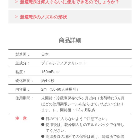
超速乾βは何人ぐらいに使用できるのでしょうか？
超速乾βのノズルの形状
商品詳細
製造国：
日本
主成分：
ブチルシアノアクリレート
粘度：
150mPa.s
硬化速度：
約4-6秒
内容量：
2ml（50-60人使用可）
使用期間：
未開封：冷蔵庫保存で6ヶ月以内（出荷時に3ヵ月
ほどの使用期限シールを貼らせていただいており
ます。）、開封後：1-3ヶ月以内
注 意
目の中に入らないようご注意下さい。
使用後は、乾燥剤入りのアルミパックで保管し
てください。
高温多湿の場所での保管は避け、冷暗所で保管