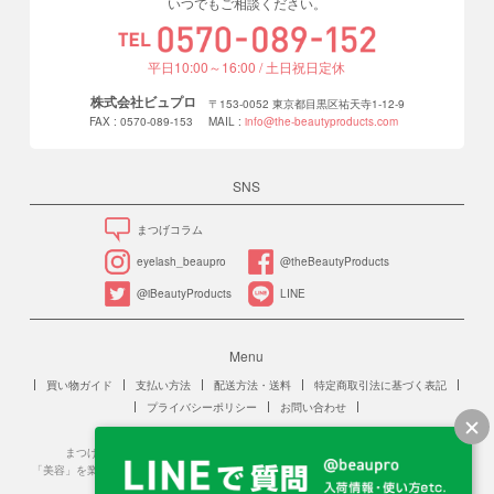
いつでもご相談ください。
平日10:00～16:00 / 土日祝日定休
株式会社ビュプロ
〒153-0052 東京都目黒区祐天寺1-12-9
FAX : 0570-089-153
MAIL :
info@the-beautyproducts.com
SNS
まつげコラム
eyelash_beaupro
@theBeautyProducts
@iBeautyProducts
LINE
Menu
買い物ガイド
支払い方法
配送方法・送料
特定商取引法に基づく表記
プライバシーポリシー
お問い合わせ
まつげエクステンションは、美容師法に規定する「美容」に該当します。
「美容」を業をとする場合、保健所への美容所登録が必要です。また、施術を行う人は
美容師免許を保持する必要があります。