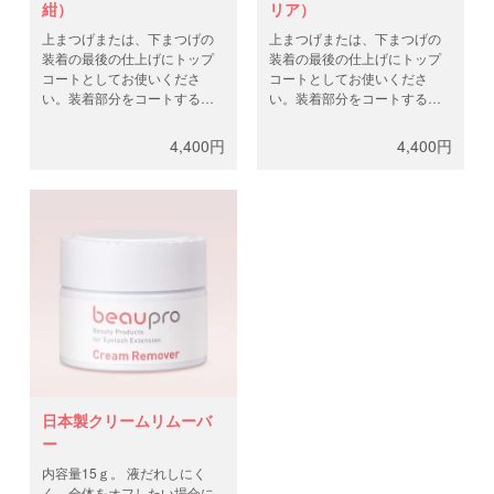
紺）
リア）
上まつげまたは、下まつげの
上まつげまたは、下まつげの
装着の最後の仕上げにトップ
装着の最後の仕上げにトップ
コートとしてお使いくださ
コートとしてお使いくださ
い。装着部分をコートするこ
い。装着部分をコートするこ
とで、水分・油分、外部から
とで、水分・油分、外部から
の衝撃から守り、装着期間が
の衝撃から守り、装着期間が
4,400円
4,400円
約1-2週間延長されます。日本
約1-2週間延長されます。日本
のグルー製造工場で持続性を
のグルー製造工場で持続性を
高める目的で作られました。
高める目的で作られました。
ラッシュのカラーによって、
ラッシュのカラーによって、
色味は濃紺かクリアをお選び
色味は濃紺かクリアをお選び
ください。内容量10ml。
ください。内容量10ml。
日本製クリームリムーバ
ー
内容量15ｇ。 液だれしにく
く、全体をオフしたい場合に