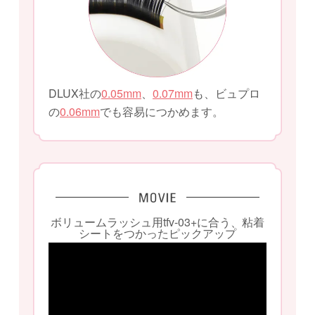
DLUX社の
0.05mm
、
0.07mm
も、ビュプロ
の
0.06mm
でも容易につかめます。
ボリュームラッシュ用tfv-03+に合う、粘着
シートをつかったピックアップ