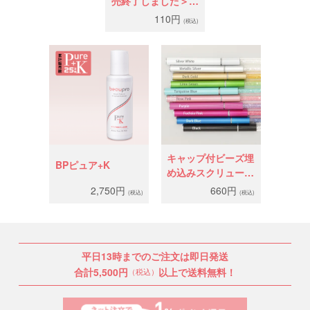
売終了しました＞の
せ台シール
110円
(税込)
キャップ付ビーズ埋
BPピュア+K
め込みスクリューブ
ラシ
2,750円
660円
(税込)
(税込)
平日13時までのご注文は即日発送
合計5,500円
以上で送料無料！
（税込）