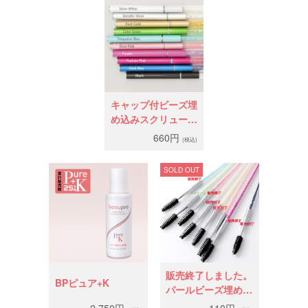
キャップ付ビーズ埋
め込みスクリューブ
ラシ
660円
(税込)
SOLD OUT
販売終了しました。
BPピュア+K
パールビーズ埋め込
みスクリューブラシ
2,750円
110円