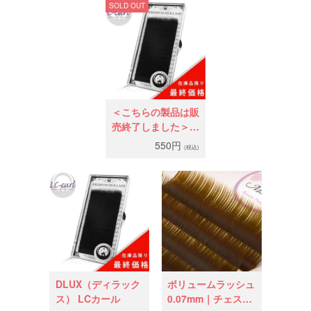
SOLD OUT
＜こちらの製品は販
売終了しました＞
DLUX（ディラック
550円
(税込)
ス） Cカール
DLUX（ディラック
ボリュームラッシュ
ス） LCカール
0.07mm｜チェスナ