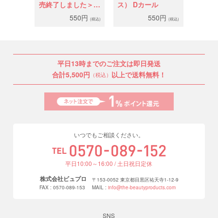
売終了しました＞
ス） Dカール
DLUX（ディラック
550円
550円
(税込)
(税込)
ス） Cカール
平日13時までのご注文は即日発送
合計5,500円
以上で送料無料！
（税込）
いつでもご相談ください。
平日10:00～16:00 / 土日祝日定休
株式会社ビュプロ
〒153-0052 東京都目黒区祐天寺1-12-9
FAX : 0570-089-153
MAIL :
info@the-beautyproducts.com
SNS