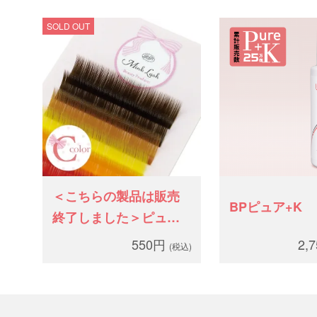
SOLD OUT
＜こちらの製品は販売
BPピュア+K
終了しました＞ピュア
ミンク カラー Ｃカ
550円
2,
(税込)
ール 太さ0.15mm