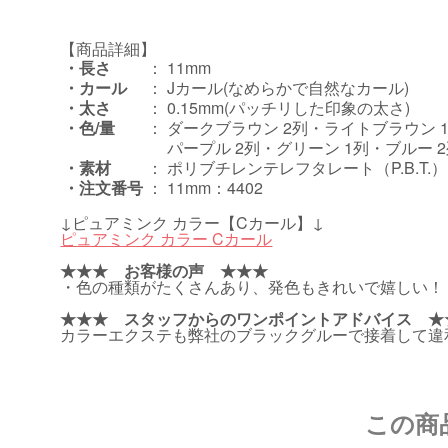
【商品詳細】
・長さ
：
11mm
・カール
：
Jカール(なめらかで自然なカール)
・太さ
：
0.15mm(パッチリした印象の太さ)
・色/量
：
ダークブラウン 2列・ライトブラウン 1
パープル 2列・グリーン 1列・ブルー 2列
・素材
：
ポリブチレンテレフタレート（P.B.T.）
・注文番号
：
11mm：4402
↓ピュアミンク カラー【Cカール】↓
ピュアミンク カラー Cカール
★★★ お客様の声 ★★★
・色の種類がたくさんあり、発色もきれいで嬉しい！
★★★ スタッフからのワンポイントアドバイス ★
カラーエクステも弊社のブラックグルーで接着して違
この商