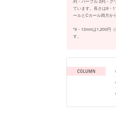
列・パープル 2列・グ
ています。長さは9・1
ールとCカール両方か
*9・13mmは1,20
す。