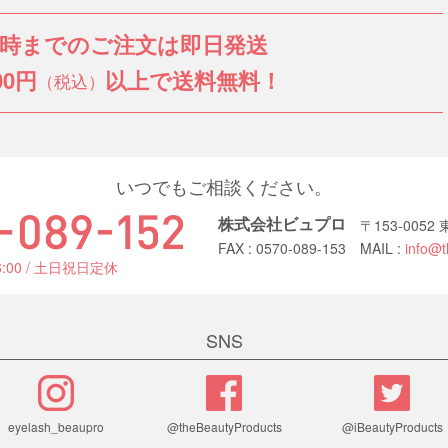
3時までのご注文は即日発送
00円
以上で送料無料！
（税込）
いつでもご相談ください。
株式会社ビュプロ
〒153-005
FAX : 0570-089-153
MAIL :
info@t
6:00 / 土日祝日定休
SNS
eyelash_beaupro
@theBeautyProducts
@iBeautyProducts