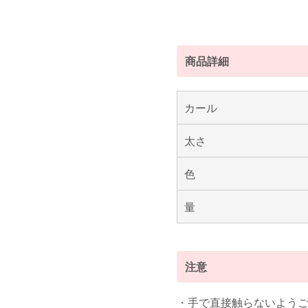
商品詳細
カール
太さ
色
量
注意
・手で直接触らないよう