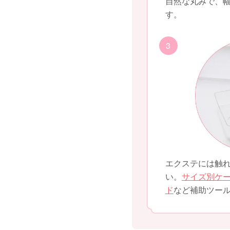
自然な丸みで、
す。
3
エクステには触
い。
サイズ別ケ
ド
など補助ツー