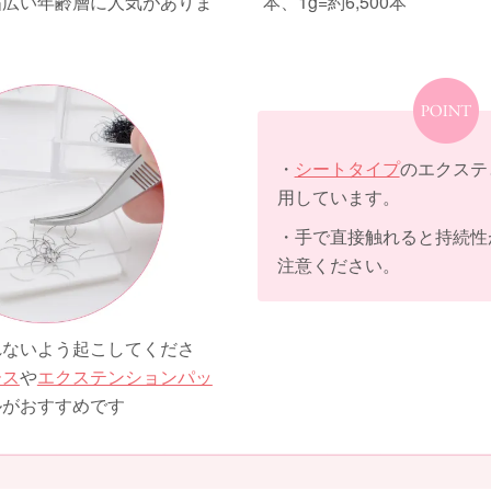
幅広い年齢層に人気がありま
本、1g=約6,500本
・
シートタイプ
のエクステ
用しています。
・手で直接触れると持続性
注意ください。
れないよう起こしてくださ
ース
や
エクステンションパッ
ルがおすすめです