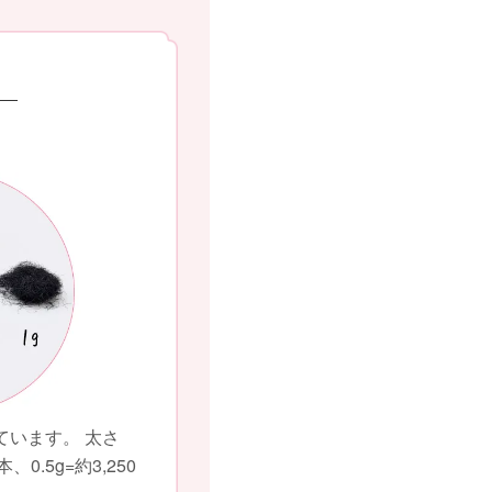
ています。 太さ
、0.5g=約3,250