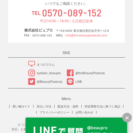
いつでもご相談ください。
平日10:00～16:00 / 土日祝日定休
株式会社ビュプロ
〒153-0052 東京都目黒区祐天寺1-12-9
FAX : 0570-089-153
MAIL :
info@the-beautyproducts.com
SNS
まつげコラム
eyelash_beaupro
@theBeautyProducts
@iBeautyProducts
LINE
Menu
買い物ガイド
支払い方法
配送方法・送料
特定商取引法に基づく表記
プライバシーポリシー
お問い合わせ
まつげエクステンションは、美容師法に規定する「美容」に該当します。
「美容」を業をとする場合、保健所への美容所登録が必要です。また、施術を行う人は