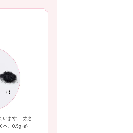
ています。 太さ
00本、0.5g=約