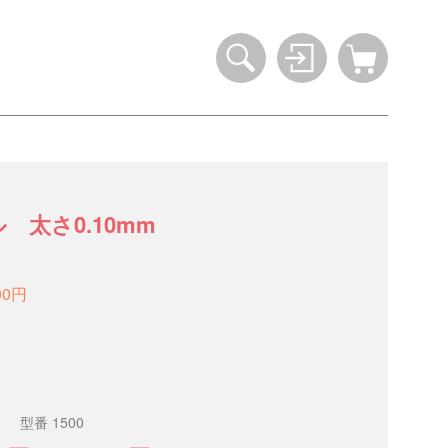
 太さ0.10mm
00円
。
型番 1500