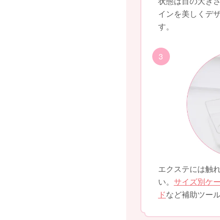
状態は目の大き
インを美しくデ
す。
3
エクステには触
い。
サイズ別ケ
ド
など補助ツー