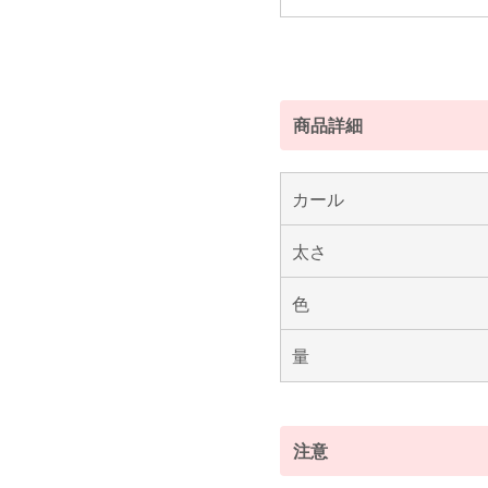
商品詳細
カール
太さ
色
量
注意