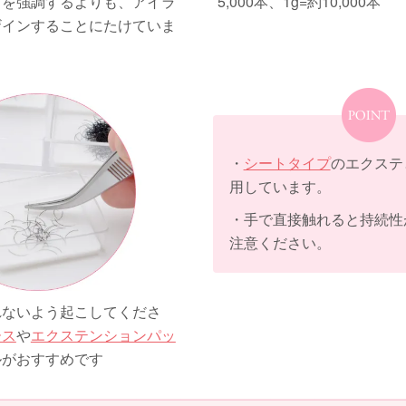
さを強調するよりも、アイラ
5,000本、1g=約10,000本
ザインすることにたけていま
・
シートタイプ
のエクステ
用しています。
・手で直接触れると持続性
注意ください。
れないよう起こしてくださ
ース
や
エクステンションパッ
ルがおすすめです