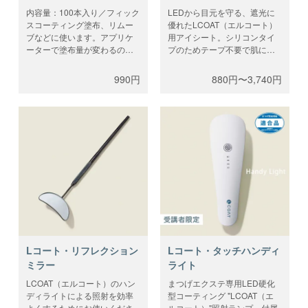
内容量：100本入り／フィック
LEDから目元を守る、遮光に
スコーティング塗布、リムー
優れたLCOAT（エルコート）
ブなどに使います。アプリケ
用アイシート。シリコンタイ
ーターで塗布量が変わるの
プのためテープ不要で肌に張
で、LCOAT（エルコート）の
り付きます。洗って繰り返し
場合こちらをお使いくださ
ご使用可能です。1枚あたりの
990円
880円〜3,740円
い。こちらの商品はライセン
サイズ：68mm×30mm／2枚1
スコードは不要です。
ペア。こちらの商品はライセ
ンスコードは不要です。
Lコート・リフレクション
Lコート・タッチハンディ
ミラー
ライト
LCOAT（エルコート）のハン
まつげエクステ専用LED硬化
ディライトによる照射を効率
型コーティング "LCOAT（エ
よくするためにお使いくださ
ルコート）"照射ランプ。付属