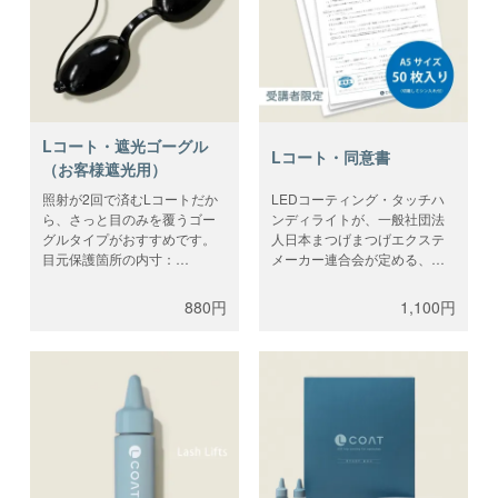
Lコート・遮光ゴーグル
Lコート・同意書
（お客様遮光用）
照射が2回で済むLコートだか
LEDコーティング・タッチハ
ら、さっと目のみを覆うゴー
ンディライトが、一般社団法
グルタイプがおすすめです。
人日本まつげまつげエクステ
目元保護箇所の内寸：
メーカー連合会が定める、ま
45mm×30mm ／専用ケース付
つげ照射規格試験を実施し規
き。こちらの商品はライセン
格に置いて「嫌悪感および熱
880円
1,100円
スコードは不要です。
的な不快感を伴う傷害を引き
起こさないもの」に該当し、
まつげ照射規格適合品となり
ました。それに伴い、規格に
ついて解説したLEDコーティ
ング・Lコート用同意書になり
ます。講習をお申込みしたア
カウントでログイン、テクニ
カル講習後に郵送されたライ