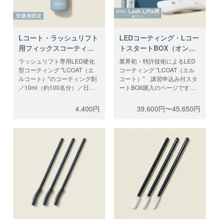
センスコードをご入力くださ
い。
Lコート・ラッシュリフト
LEDコーティング・Lコー
用フィックスコーティン
トスタートBOX（オンラ
グ
イン講習＋商材選択）
ラッシュリフト専用LED硬化
業界初・特許技術によるLED
型コーティング "LCOAT（エ
コーティング "LCOAT（エル
ルコート）"のコーティング剤
コート）" 講習申込み付スタ
／10ml（約100名分）／日本
ートBOX購入のページです。
製 。ラッシュリフト後にこの
動画とZOOM講習はラッシュ
LEDコーティングで仕上げま
リフトとエクステ２種どちら
4,400円
39,600円〜45,650円
す。
も同時に学べ、スタートBOX
※ラテックス、カーボン不使
は種類別３タイプからお選び
用。
いただけます。講習後は商材
ご購入には講習が必要となり
を買い足して、スタートBOX
ます。講習をお申込みしたア
以外の施術メニューの導入が
カウントでログイン、テクニ
可能。講習受講者に登録する
カル講習後に郵送されたライ
アカウントでログインをして
センスコードをご入力くださ
お申込みください。
い。
※コーティング剤は、ラテック
ス、カーボン不使用。