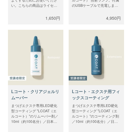
い。こちらの商品はライセン
のUSBケーブルで充電しま
スコードは不要です。＊ガラ
す。波長:395〜405nm。ピン
ス面の保護フィルムを剥がし
ポイントで照射するLEDライ
1,650円
4,950円
てご使用ください。
トとは違い、全体を柔らかな
光で包み込みます。ご購入に
は講習が必要となります。講
習をお申込みしたアカウント
でログイン、テクニカル講習
後に郵送されたライセンスコ
ードをご入力ください。
Lコート・クリアジェルリ
Lコート・エクステ用フィ
ムーバー
ックスコーティング
まつげエクステ専用LED硬化
まつげエクステ専用LED硬化
型コーティング "LCOAT（エ
型コーティング "LCOAT（エ
ルコート）"のリムーバー剤／
ルコート）"のコーティング剤
10ml（約100名分）／日本
／10ml（約100名分）／日本
製。コーティングの定着期間
製 。通常通りエクステを装着
にコーティングを外したい場
後に、このコーティングで仕