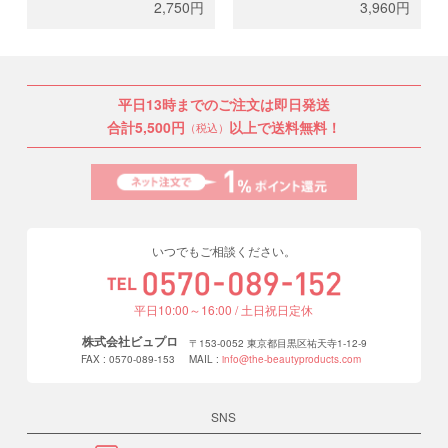
2,750円
3,960円
合ご使用ください。エクステ
上げると持続性が上がりま
も落とすことが可能です。ご
す。照射はわずか数十秒。一
購入には講習が必要となりま
本毎の照射は不要のため施術
す。講習をお申込みしたアカ
の所要時間に影響はありませ
ウントでログイン、テクニカ
ん。
平日13時までのご注文は即日発送
ル講習後に郵送されたライセ
※ラテックス、カーボン不使
ンスコードをご入力くださ
用。
合計5,500円
以上で送料無料！
（税込）
い。
ご購入には講習が必要となり
ます。講習をお申込みしたア
カウントでログイン、テクニ
カル講習後に郵送されたライ
センスコードをご入力くださ
い。
いつでもご相談ください。
平日10:00～16:00 / 土日祝日定休
株式会社ビュプロ
〒153-0052 東京都目黒区祐天寺1-12-9
FAX : 0570-089-153
MAIL :
info@the-beautyproducts.com
SNS