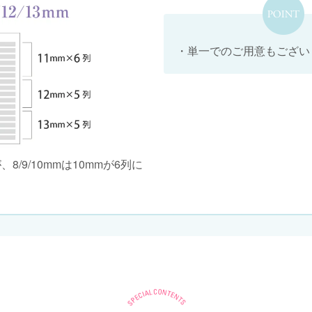
・単一でのご用意もござい
が、8/9/10mmは10mmが6列に