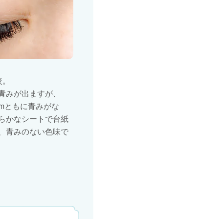
較。
青みが出ますが、
7mmともに青みがな
らかなシートで台紙
、青みのない色味で