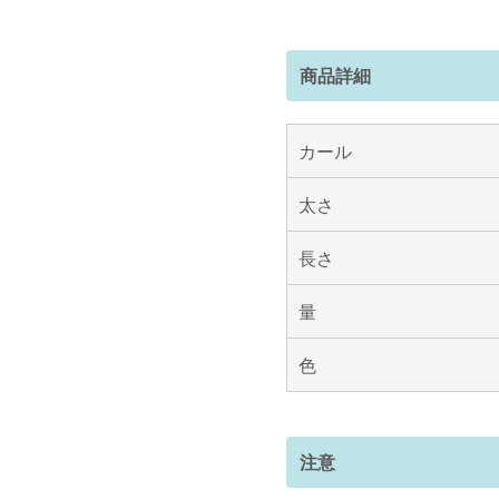
商品詳細
カール
太さ
長さ
量
色
注意